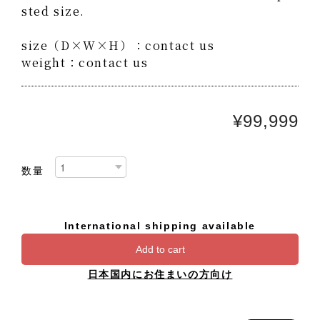
sted size.
size（D×W×H）：contact us
weight：contact us
¥99,999
数量
International shipping available
Add to cart
日本国内にお住まいの方向け