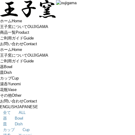
ホーム
Home
王子窯について
OUJIGAMA
商品一覧
Product
ご利用ガイド
Guide
お問い合わせ
Contact
ホーム
Home
王子窯について
OUJIGAMA
ご利用ガイド
Guide
器
Bowl
皿
Dish
カップ
Cup
湯呑
Yunomi
花瓶
Vase
その他
Other
お問い合わせ
Contact
ENGLISH
JAPANESE
全て ALL
器 Bowl
皿 Dish
カップ Cup