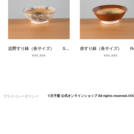
志野すり鉢（各サイズ） Shino Mortar
¥99,999
¥99,999
©王子窯 公式オンラインショップ All rights reserved.
©OU
プライバシーポリシー