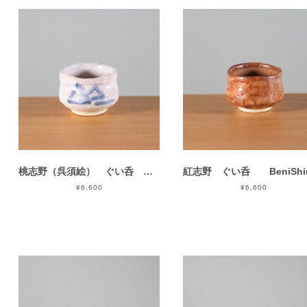
桃志野（呉須絵） ぐい呑 PinkShino Guinomi
¥6,600
¥6,600