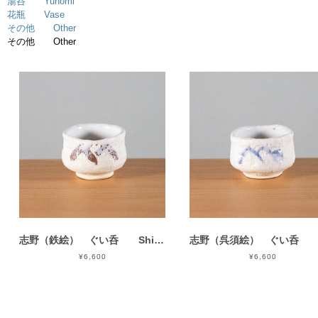
湯呑 Yunomi
花瓶 Vase
その他 Other
その他 Other
志野（鉄絵） ぐい呑 Shino Guinomi
¥6,600
¥6,600